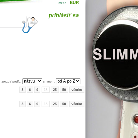
EUR
mena:
prihlásiť sa
zoradiť podľa:
smerom:
3
6
9
18
25
50
všetko
3
6
9
18
25
50
všetko