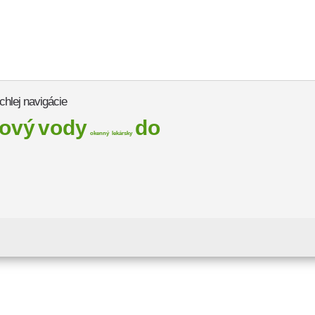
chlej navigácie
bový
vody
do
okenný
lekársky