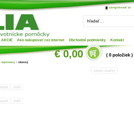
zaregistrovať sa
hľadať ...
AKCIE
Ako nakupovať cez internet
Obchodné podmienky
Kontakt
€ 0,00
( 0 položiek )
»
teplomery
»
okenný
všetky značky
aspäť
ďaľší
aspäť
ďaľší