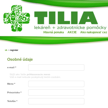
Hlavná ponuka
AKCIE
Ako nakupovať cez 
sk
»
register
Osobné údaje
e-mail *
Slúži ako Vaše
prihlasovacie meno
Váš e-mail nebude poskytnutý tretím osobám.
Meno *
Priezvisko *
Telefón *