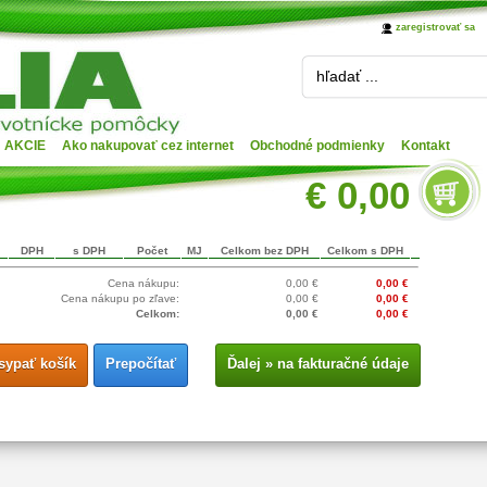
zaregistrovať sa
hľadať ...
AKCIE
Ako nakupovať cez internet
Obchodné podmienky
Kontakt
€ 0,00
DPH
s DPH
Počet
MJ
Celkom bez DPH
Celkom s DPH
Cena nákupu:
0,00 €
0,00 €
Cena nákupu po zľave:
0,00 €
0,00 €
Celkom:
0,00 €
0,00 €
sypať košík
Prepočítať
Ďalej » na fakturačné údaje