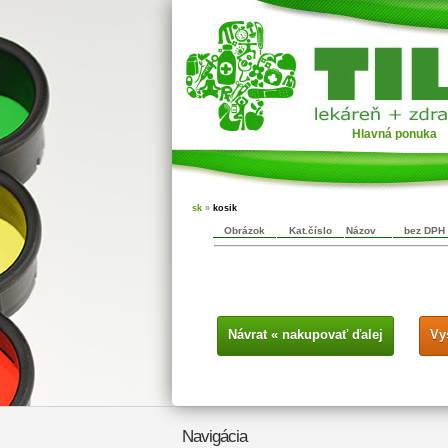
Hlavná ponuka
sk
»
kosik
Obrázok
Kat.číslo
Názov
bez DPH
Návrat « nakupovať ďalej
Vy
Navigácia