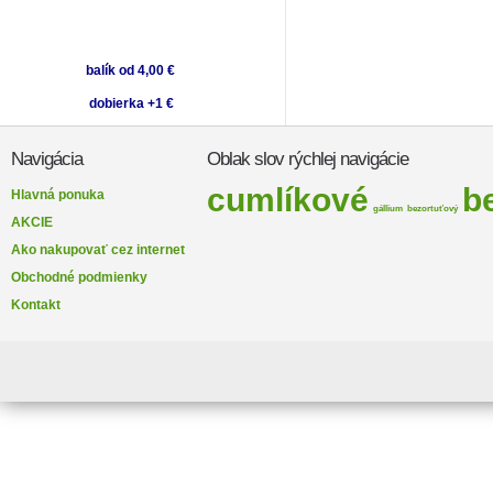
balík od 4,00 €
dobierka +1 €
Navigácia
Oblak slov rýchlej navigácie
cumlíkové
b
Hlavná ponuka
gállium
bezortuťový
AKCIE
Ako nakupovať cez internet
Obchodné podmienky
Kontakt