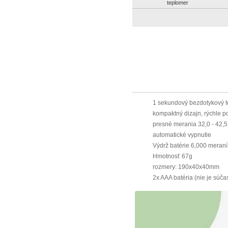
teplomer
1 sekundový bezdotykový 
kompaktný dizajn, rýchle po
presné merania 32,0 - 42,5
automatické vypnutie
Výdrž batérie 6,000 meraní
Hmotnosť 67g
rozmery: 190x40x40mm
2x AAA batéria (nie je súča