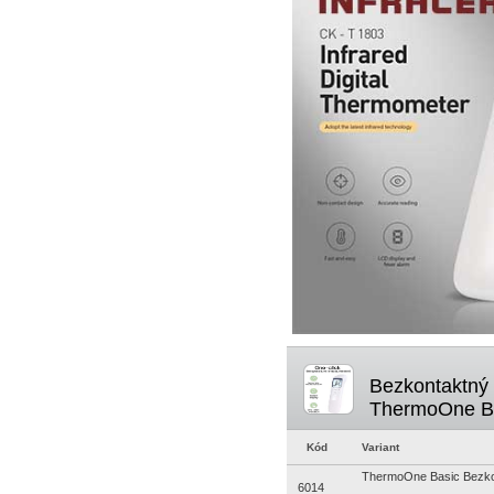
Bezkontaktný 
ThermoOne B
Kód
Variant
ThermoOne Basic Bezkon
6014