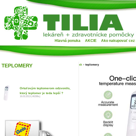
Hlavná ponuka
AKCIE
Ako nakupovať cez 
TEPLOMERY
sk
»
teplomery
Ortuťovým teplomerom odzvonilo,
ktorý teplomer je teda lepší ?
16.03.2013 (46288x)