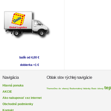
balík od 4,00 €
dobierka +1 €
Navigácia
Oblak slov rýchlej navigácie
Hlavná ponuka
te
ThermoOne
do
okenný
Bezkontaktný
lekársky
Basic
izbový
AKCIE
Ako nakupovať cez internet
Obchodné podmienky
Kontakt