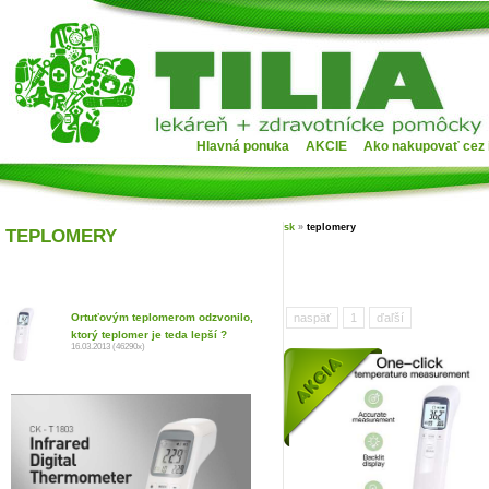
Hlavná ponuka
AKCIE
Ako nakupovať cez 
sk
»
teplomery
TEPLOMERY
Ortuťovým teplomerom odzvonilo,
naspäť
1
ďaľší
ktorý teplomer je teda lepší ?
16.03.2013 (46290x)