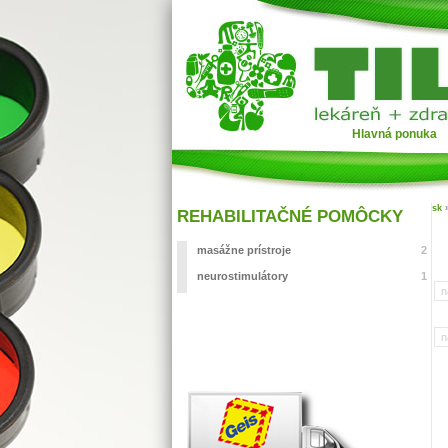
Hlavná ponuka
sk
REHABILITAČNÉ POMÔCKY
masážne prístroje
2
neurostimulátory
1
n
n