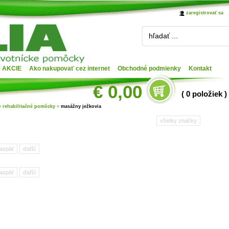
zaregistrovať sa
hľadať ...
AKCIE
Ako nakupovať cez internet
Obchodné podmienky
Kontakt
€ 0,00
( 0 položiek )
»
rehabilitačné pomôcky
»
masážny ježkovia
všetky značky
aspäť
ďaľší
aspäť
ďaľší