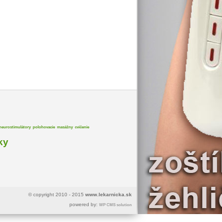
neurostimulátory
polohovacie
masážny
cvičenie
ky
© copyright 2010 - 2015
www.lekarnicka.sk
powered by:
WP CMS solution