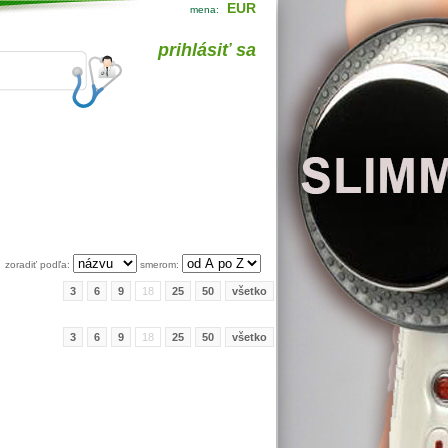
EUR
mena:
prihlásiť sa
zoradiť podľa:
smerom:
3
6
9
18
25
50
všetko
3
6
9
18
25
50
všetko