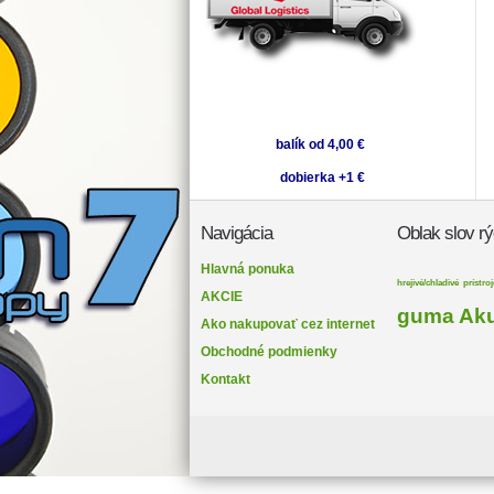
balík od 4,00 €
dobierka +1 €
Navigácia
Oblak slov rý
Hlavná ponuka
hrejivé/chladivé
prístroj
AKCIE
guma
Ak
Ako nakupovať cez internet
Obchodné podmienky
Kontakt