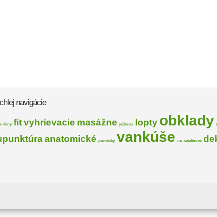
chlej navigácie
obklady
fit
vyhrievacie
masážne
lopty
e
kliny
ježkovia
vankúše
upunktúra
anatomické
de
pomôcky
na
rašelinové