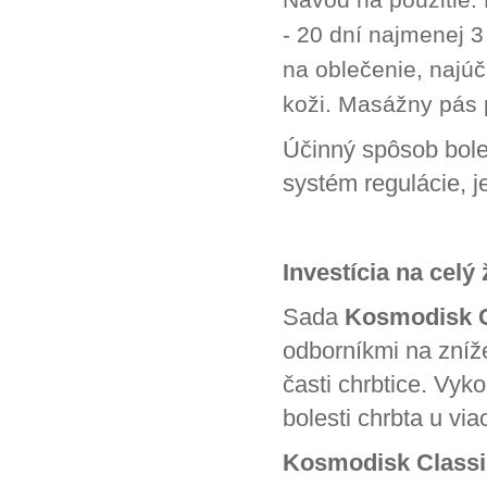
- 20 dní najmenej 
na oblečenie, najúč
koži. Masážny pás 
Účinný spôsob bole
systém regulácie, j
Investícia na celý 
Sada
Kosmodisk C
odborníkmi na zníže
časti chrbtice. Vyk
bolesti chrbta u via
Kosmodisk Classi