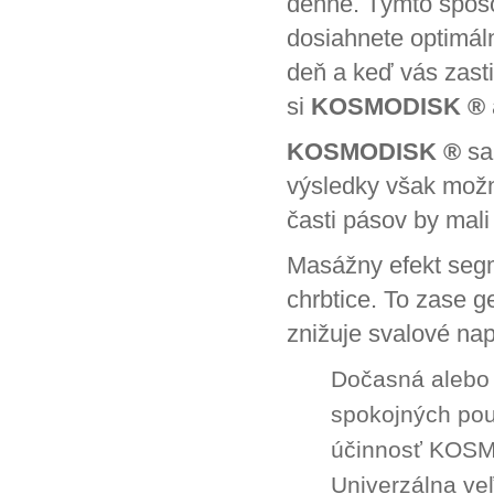
denne. Týmto spôso
dosiahnete optimál
deň a keď vás zast
si
KOSMODISK ®
KOSMODISK ®
sa
výsledky však možn
časti pásov by mali
Masážny efekt segm
chrbtice. To zase g
znižuje svalové nap
Dočasná alebo t
spokojných použ
účinnosť KOSM
Univerzálna veľ