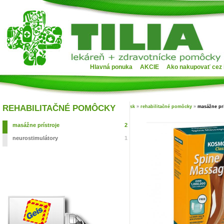
Hlavná ponuka
AKCIE
Ako nakupovať cez 
REHABILITAČNÉ POMÔCKY
sk
»
rehabilitačné pomôcky
»
masážne prí
masážne prístroje
2
neurostimulátory
1