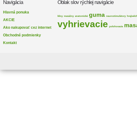
Navigácia
Oblak slov rýchlej navigácie
Hlavná ponuka
guma
kliny
masážny
anatomické
neurostimulátory
hrejivé/c
AKCIE
vyhrievacie
mas
polohovacie
Ako nakupovať cez internet
Obchodné podmienky
Kontakt