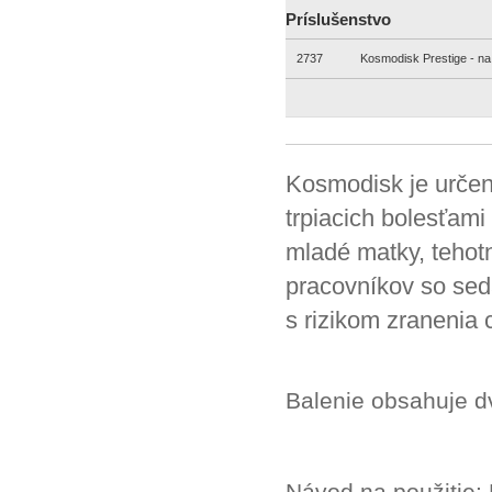
Príslušenstvo
2737
Kosmodisk Prestige - na
Kosmodisk je určen
trpiacich bolesťami
mladé matky, tehot
pracovníkov so se
s rizikom zranenia
Balenie obsahuje d
Návod na použitie: