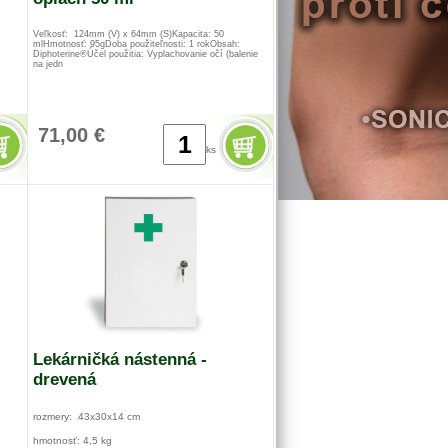
Veľkosť: 124mm (V) x 64mm (S)Kapacita: 50
mlHmotnosť: 95gDoba použiteľnosti: 1 rokObsah:
Diphoterine®Účel použitia: Vyplachovanie očí (balenie
na jedn
71,00 €
ks
Lekárničká nástenná -
drevená
rozmery: 43x30x14 cm
hmotnosť: 4,5 kg