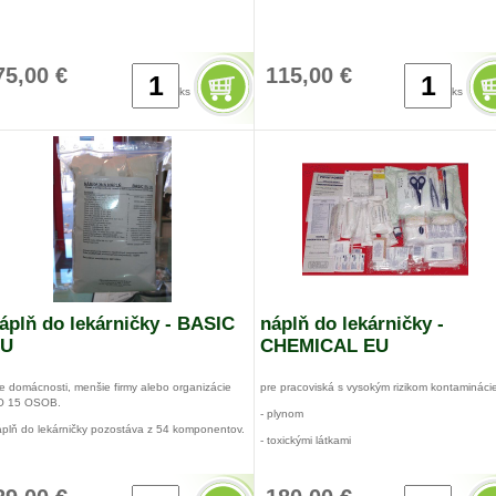
75,00 €
115,00 €
ks
ks
áplň do lekárničky - BASIC
náplň do lekárničky -
EU
CHEMICAL EU
e domácnosti, menšie firmy alebo organizácie
pre pracoviská s vysokým rizikom kontamináci
O 15 OSOB.
- plynom
plň do lekárničky pozostáva z 54 komponentov.
- toxickými látkami
dné pre všetky typy skriniek:
- ohňom
for prvej pomoci s nástenným držiakom malý,
redný, veľký + nálepka