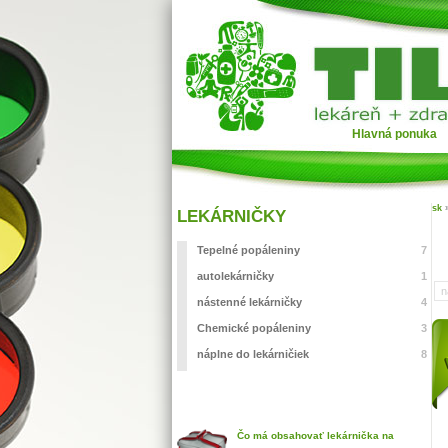
Hlavná ponuka
sk
LEKÁRNIČKY
Tepelné popáleniny
7
autolekárničky
1
n
nástenné lekárničky
4
Chemické popáleniny
3
náplne do lekárničiek
8
Čo má obsahovať lekárnička na