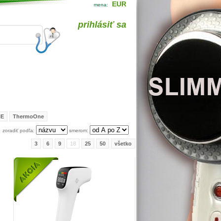
EUR
mena:
prihlásiť sa
NE
ThermoOne
zoradiť podľa:
smerom:
3
6
9
18
25
50
všetko