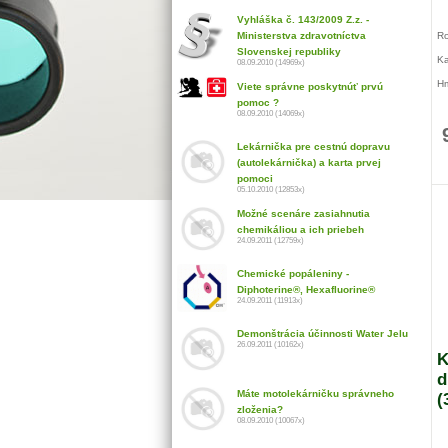
Vyhláška č. 143/2009 Z.z. -
Ministerstva zdravotníctva
Ro
Slovenskej republiky
Ka
08.09.2010 (14969x)
Hm
Viete správne poskytnúť prvú
pomoc ?
Po
08.09.2010 (14069x)
Do
Lekárnička pre cestnú dopravu
Ob
(autolekárnička) a karta prvej
pomoci
Po
05.10.2010 (12853x)
Ma
Možné scenáre zasiahnutia
mi
chemikáliou a ich priebeh
24.09.2011 (12759x)
Chemické popáleniny -
Diphoterine®, Hexafluorine®
24.09.2011 (11913x)
Demonštrácia účinnosti Water Jelu
26.09.2011 (10162x)
K
d
Máte motolekárničku správneho
(
zloženia?
08.09.2010 (10067x)