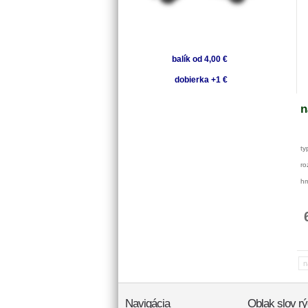
balík od 4,00 €
dobierka +1 €
n
ty
ro
hm
n
Navigácia
Oblak slov rý