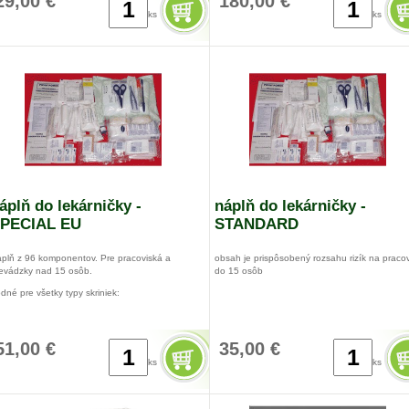
29,00 €
180,00 €
ks
ks
Vodné pre všetky typy skriniek:
kufor prvej pomoci s nástenným držiakom veľký +
nálepkadrevená nástenná lekárnička so zeleným k
áplň do lekárničky -
náplň do lekárničky -
PECIAL EU
STANDARD
plň z 96 komponentov. Pre pracoviská a
obsah je prispôsobený rozsahu rizík na praco
evádzky nad 15 osôb.
do 15 osôb
dné pre všetky typy skriniek:
for prvej pomoci s nástenným
žiakom stredný, veľký + nálepkadrevená nástenná
kárnička so zeleným krížom
51,00 €
35,00 €
ks
ks