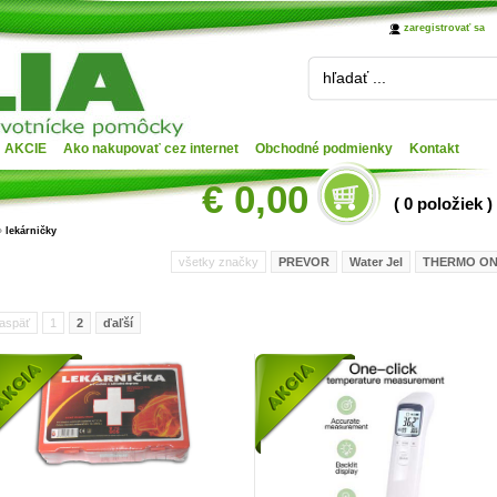
zaregistrovať sa
hľadať ...
AKCIE
Ako nakupovať cez internet
Obchodné podmienky
Kontakt
€ 0,00
( 0 položiek )
»
lekárničky
všetky značky
PREVOR
Water Jel
THERMO O
aspäť
1
2
ďaľší