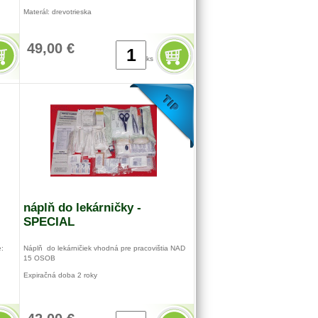
Materál: drevotrieska
49,00 €
ks
náplň do lekárničky -
SPECIAL
e:
Náplň do lekárničiek vhodná pre pracovištia NAD
15 OSOB
Expiračná doba 2 roky
Vodné pre všetky typy skriniek:
kufor prvej pomoci s nástenným držiakom
malý, stredný, veľký + nálepka