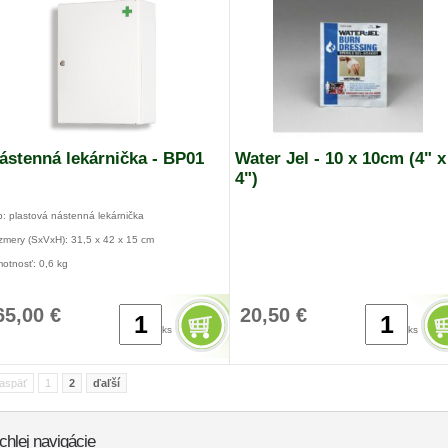
ástenná lekárnička - BP01
Water Jel - 10 x 10cm (4" x
4")
p: plastová nástenná lekárnička
zmery (SxVxH): 31,5 x 42 x 15 cm
otnosť: 0,6 kg
65,00 €
20,50 €
ks
ks
aspäť
1
2
ďaľší
chlej navigácie