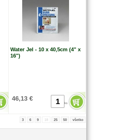
tabletky proti horúčkekvapky do očí, proti zápalu
Expiračná doba bez očných kvapiek 2 roky (očné
kvapky treba vymeniť po 1,5 roku)
Water Jel - 10 x 40,5cm (4" x
16")
46,13 €
ks
3
6
9
18
25
50
všetko