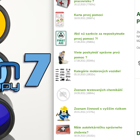
pracovisku ?
16.12.2010 (77924x)
A
Karta prvej pomoci
18.03.2011 (26687x)
p
Zl
Aké sú sankcie za neposkytnutie
NA
prvej pomoci ?!
MZ
17.08.2011 (25883x)
Od
au
Viete poskytnúť správne prvú
fa
pomoc ?
17.08.2011 (20344x)
Kategórie motorových vozidiel
05.10.2010 (19032x)
Zoznam testovaných chemikálií
24.09.2011 (18864x)
Zoznam činností s vyšším rizikom
20.01.2011 (17276x)
Máte autolekárničku správneho
D
zloženia?
08.09.2010 (16142x)