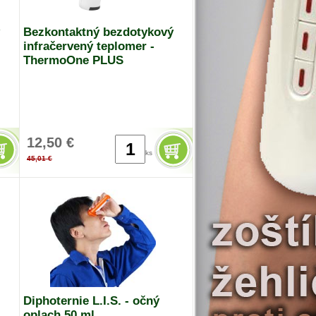
Bezkontaktný bezdotykový
infračervený teplomer -
ThermoOne PLUS
12,50 €
ks
45,01 €
Diphoternie L.I.S. - očný
oplach 50 ml