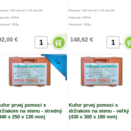
zmery: 118 mm (V) x 40 mm (S)
Rozmery: 118 mm (V) x 40 mm (S)
pacita: 100ml
Kapacita: 200ml
otnosť: 200g
Hmotnosť: 200g
honná látka: Nitrogen
Pohonná látka: Nitrogen
92,00 €
148,62 €
ba použiteľnosti: 1 rok
Doba použiteľnosti: 1 rok
ks
ks
sah: Diphoterine®
Obsah: Diphoterine®
užitie: Rukou
Použitie: Rukou
ximálne zdržanie pred vyplachovaním : 1
Maximálne zdržanie pred vyplachovaním : 1
núta
minúta
ufor prvej pomoci s
Kufor prvej pomoci s
ržiakom na stenu - stredný
držiakom na stenu - veľký
340 x 250 x 130 mm)
(430 x 300 x 160 mm)