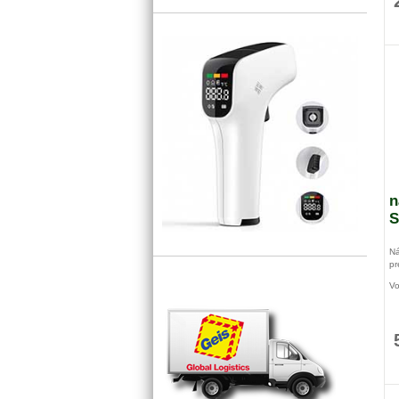
n
S
Ná
pr
Vo
ku
dr
le