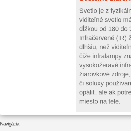
Svetlo je z fyziká
viditeľné svetlo m
dĺžkou od 180 do 3
Infračervené (IR)
dlhšiu, než viditeľ
čiže infralampy zn
vysokožeravé infra
žiarovkové zdroje,
či soluxy používa
opáliť, ale ak pot
miesto na tele.
Navigácia