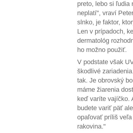
preto, lebo si ľudia
neplatí", vraví Pet
slnko, je faktor, kt
Len v prípadoch, k
dermatológ rozhodne
ho možno použiť.
V podstate však UV 
škodlivé zariadenia.
tak. Je obrovský b
máme žiarenia dosť
keď varíte vajíčko.
budete variť päť al
opaľovať príliš veľ
rakovina."