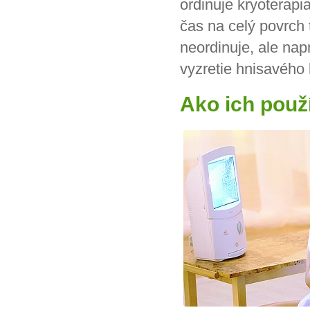
ordinuje kryoterapi
čas na celý povrch t
neordinuje, ale nap
vyzretie hnisavého 
Ako ich použ