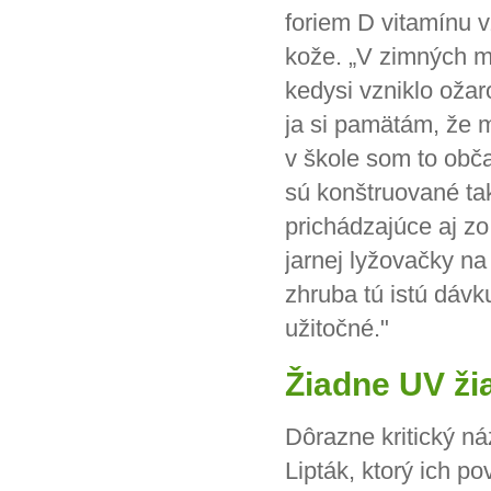
foriem D vitamínu v
kože. „V zimných m
kedysi vzniklo ožar
ja si pamätám, že 
v škole som to občas
sú konštruované tak
prichádzajúce aj z
jarnej lyžovačky n
zhruba tú istú dávk
užitočné."
Žiadne UV ži
Dôrazne kritický ná
Lipták, ktorý ich p