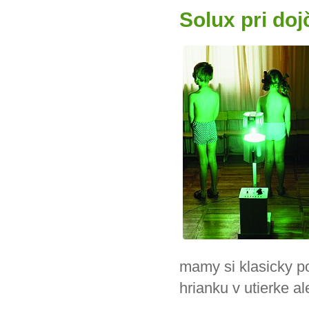
Solux pri dojč
mamy si klasicky po
hrianku v utierke a