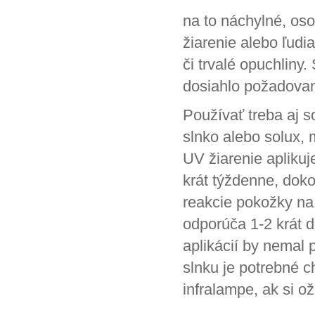
na to náchylné, oso
žiarenie alebo ľudi
či trvalé opuchliny
dosiahlo požadovan
Používať treba aj 
slnko alebo solux, 
UV žiarenie aplikuj
krát týždenne, doko
reakcie pokožky na
odporúča 1-2 krát 
aplikácií by nemal 
slnku je potrebné ch
infralampe, ak si ož