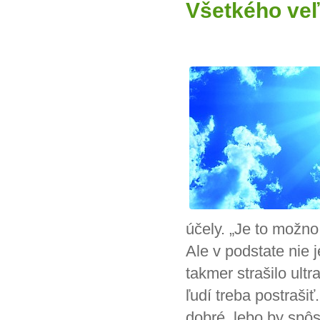
Všetkého veľ
účely. „Je to možno
Ale v podstate nie 
takmer strašilo ultr
ľudí treba postraši
dobré, lebo by spôs