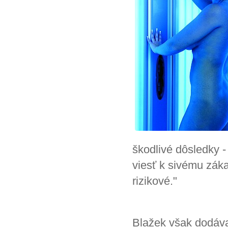
škodlivé dôsledky -
viesť k sivému záka
rizikové."
Blažek však dodáva,