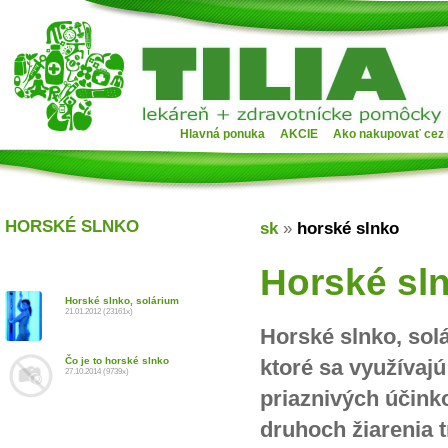
Hlavná ponuka
AKCIE
Ako nakupovať cez 
HORSKÉ SLNKO
sk
»
horské slnko
Horské sln
Horské slnko, solárium
21.01.2012 (23161x)
Horské slnko, solá
Čo je to horské slnko
ktoré sa využívajú
27.10.2014 (9739x)
priaznivých účink
druhoch žiarenia 