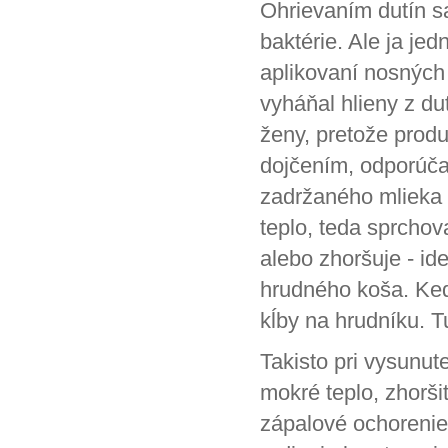
Ohrievaním dutín s
baktérie. Ale ja je
aplikovaní nosných 
vyháňal hlieny z dut
ženy, pretože produ
dojčením, odporúča
zadržaného mlieka 
teplo, teda sprchov
alebo zhoršuje - id
hrudného koša. Keď 
kĺby na hrudníku. T
Takisto pri vysunut
mokré teplo, zhorši
zápalové ochorenie