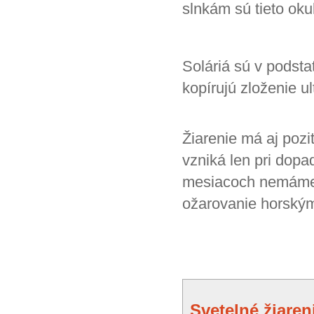
slnkám sú tieto okul
Soláriá sú v podsta
kopírujú zloženie u
Žiarenie má aj pozi
vzniká len pri dop
mesiacoch nemáme U
ožarovanie horskými
Svetelné žiaren