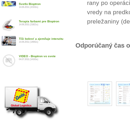
rany po operác
Svetlo Bioptron
14.06.2011 (22102x)
vredy na predk
preležaniny (de
Terapia farbami pre Bioptron
14.06.2011 (21821x)
Tíši bolesť a zjemňuje intenzitu
14.06.2011 (14942x)
Odporúčaný čas oš
VIDEO - Bioptron vo svete
04.07.2011 (14163x)