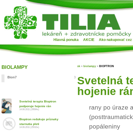
Hlavná ponuka
AKCIE
Ako nakupovať cez 
BIOLAMPY
sk
»
biolampy
»
BIOPTRON
Svetelná t
Bion7
3
hojenie rá
Svetelná terapia Bioptron
rany po úraze 
podporuje hojenie rán
14.06.2011 (29594x)
(posttraumatick
Bioptron redukuje príznaky
starnutia pleti
popáleniny
14.06.2011 (25510x)