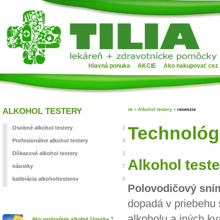
Hlavná ponuka
AKCIE
Ako nakupovať cez 
ALKOHOL TESTERY
sk
»
Alkohol testery
»
recenzie
Technológi
Osobné alkohol testery
2
Profesionálne alkohol testery
4
Dôkazové alkohol testery
2
Alkohol test
náustky
7
kalibrácia alkoholtesterov
6
Polovodičový sní
dopadá v priebehu 
alkoholu a iných k
Ako ovplyvňuje alkohol človeka ?