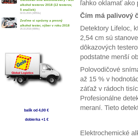
ľahko oklamať ako 
alkohol testerov 2018 (12 testerov,
5 značiek)
02.01.2015 (28553x)
Čím má palivový č
Zvoľme si správny a presný
alkohol tester, výber v roku 2018
Detektory Lifeloc, 
26.10.2018 (6899x)
2,54 cm sú stanove
dôkazových testero
podstatne menší o
Polovodičové sníma
až 15 % v hodnotách
záťaž v rádoch tis
Profesionálne dete
meraní. Tieto detek
balík od 4,00 €
dobierka +1 €
Elektrochemické al