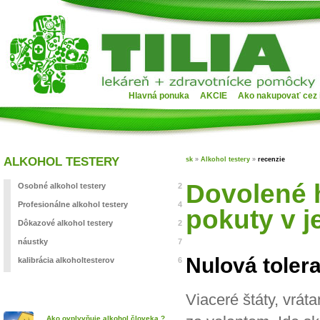
Hlavná ponuka
AKCIE
Ako nakupovať cez 
ALKOHOL TESTERY
sk
»
Alkohol testery
»
recenzie
Dovolené 
Osobné alkohol testery
2
Profesionálne alkohol testery
4
pokuty v j
Dôkazové alkohol testery
2
náustky
7
Nulová tolera
kalibrácia alkoholtesterov
6
Viaceré štáty, vráta
Ako ovplyvňuje alkohol človeka ?