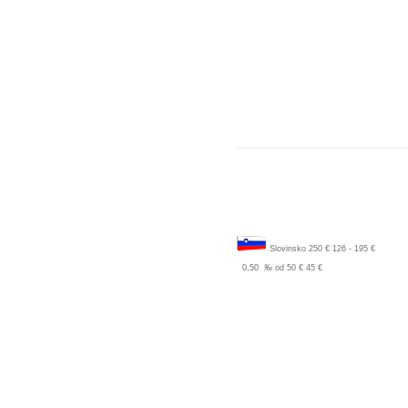
Slovinsko
250 €
126 - 195 €
0,50
‰
od 50 €
45 €