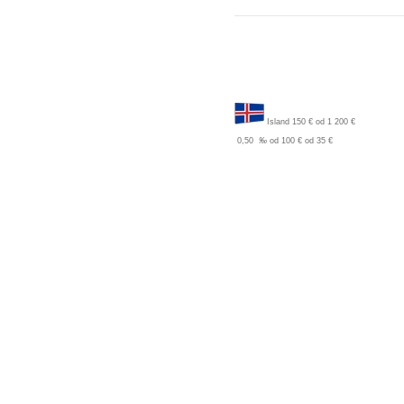
Island
150 €
od 1 200 €
0,50
‰
od 100 €
od 35 €