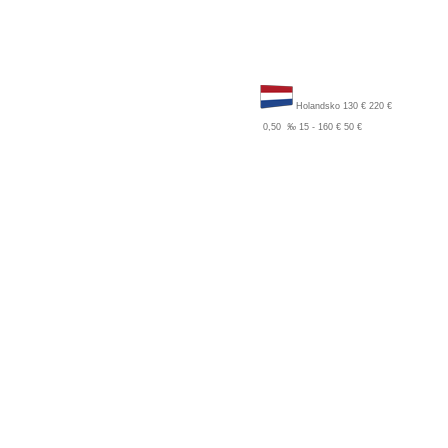
Holandsko
130 €
220 €
0,50
‰
15 - 160 €
50 €