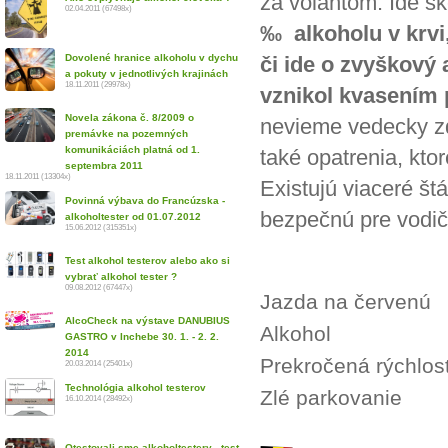
za volantom. Ide s
02.04.2011 (67498x)
‰ alkoholu v krvi
Dovolené hranice alkoholu v dychu
či ide o zvyškový 
a pokuty v jednotlivých krajinách
18.11.2011 (29978x)
vznikol kvasením 
Novela zákona č. 8/2009 o
nevieme vedecky zd
premávke na pozemných
komunikáciách platná od 1.
také opatrenia, kt
septembra 2011
18.11.2011 (13304x)
Existujú viaceré š
Povinná výbava do Francúzska -
bezpečnú pre vodič
alkoholtester od 01.07.2012
15.06.2012 (315351x)
Test alkohol testerov alebo ako si
vybrať alkohol tester ?
09.08.2012 (67447x)
Jazda na červenú
AlcoCheck na výstave DANUBIUS
Alkohol
GASTRO v Inchebe 30. 1. - 2. 2.
2014
Prekročená rýchlos
20.03.2014 (25401x)
Technológia alkohol testerov
Zlé parkovanie
16.10.2014 (28492x)
Otestovali sme alkoholtestery - test