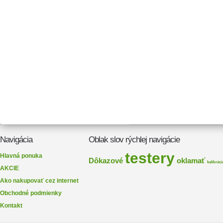
Navigácia
Oblak slov rýchlej navigácie
testery
Hlavná ponuka
Dôkazové
oklamať
kalibráci
AKCIE
Ako nakupovať cez internet
Obchodné podmienky
Kontakt