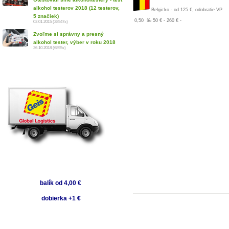
alkohol testerov 2018 (12 testerov,
Belgicko
-
od 125 €, odobratie VP
5 značiek)
0,50
‰
50 € - 260 €
-
02.01.2015 (28547x)
Zvoľme si správny a presný
alkohol tester, výber v roku 2018
26.10.2018 (6895x)
balík od 4,00 €
dobierka +1 €