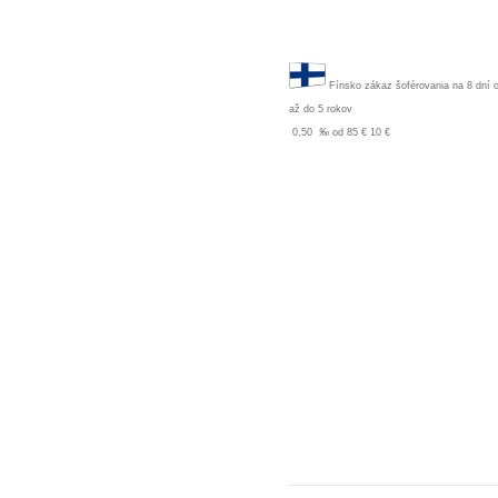
Fínsko
zákaz šoférovania na 8 dní
až do 5 rokov
0,50
‰
od 85 €
10 €