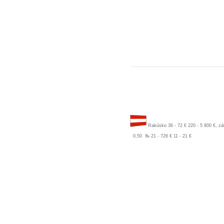
Rakúsko
36 - 72 €
220 - 5 800 €, zá
0,50
‰
21 - 726 €
11 - 21 €