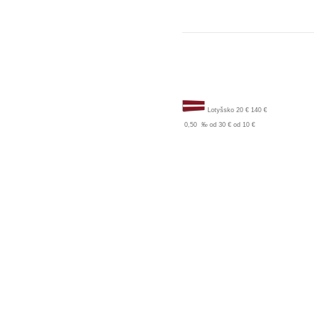
Lotyšsko
20 €
140 €
0,50
‰
od 30 €
od 10 €