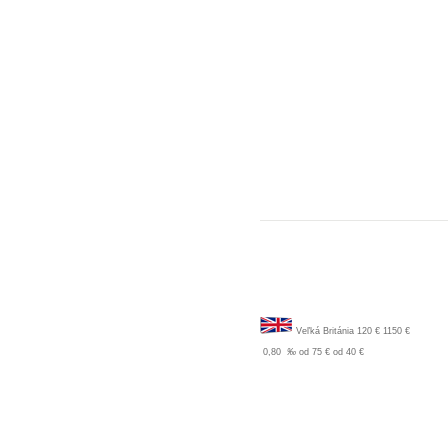
Veľká Británia
120 €
1150 €
0,80
‰
od 75 €
od 40 €