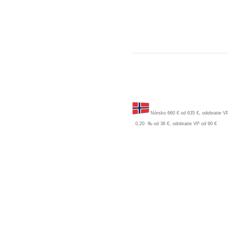
Nórsko
660 €
od 635 €, odobratie V
0,20
‰
od 36 €, odobratie VP
od 90 €