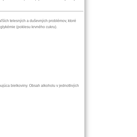
ďaľších telesných a duševných problémov, ktoré
glykémie (poklesu krvného cukru).
ujúca bielkoviny. Obsah alkoholu v jednotlivých