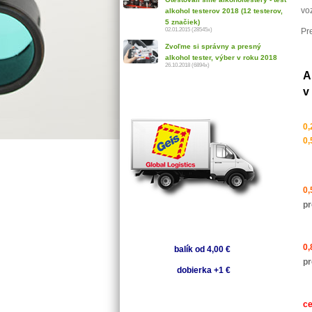
voz
alkohol testerov 2018 (12 testerov,
5 značiek)
Pr
02.01.2015 (28545x)
Zvoľme si správny a presný
alkohol tester, výber v roku 2018
26.10.2018 (6894x)
A
v
0,
0,
0,
pr
0,
balík od 4,00 €
pr
dobierka +1 €
ce