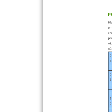
P
Hl
pri
zn
pr
Ak
ná
0
1
0
0
1
0
0
1
0
0