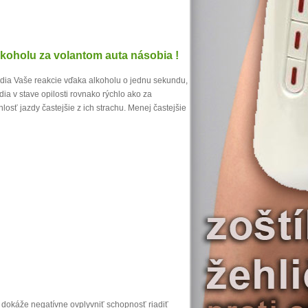
lkoholu za volantom auta násobia !
ozdia Vaše reakcie vďaka alkoholu o jednu sekundu,
ia v stave opilosti rovnako rýchlo ako za
losť jazdy častejšie z ich strachu. Menej častejšie
e) dokáže negatívne ovplyvniť schopnosť riadiť