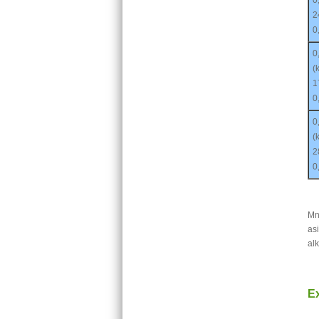
2
0
0
(
1
0
0
(
2
0
Mn
asi
al
Ex