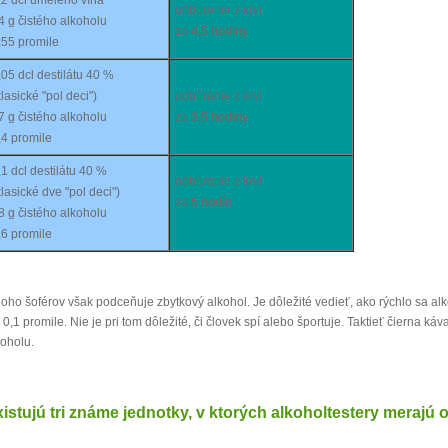
odbúranie z krvi
4 g čistého alkoholu
za
4,5 hodiny
,55 promile
,05 dcl destilátu 40 %
klasické "pol deci")
odbúranie z krvi
7 g čistého alkoholu
za
3,5 hodiny
,4 promile
,1 dcl destilátu 40 %
odbúranie z krvi
klasické dve "pol deci")
za
5 hodín
8 g čistého alkoholu
,6 promile
oho šoférov však podceňuje zbytkový alkohol. Je dôležité vedieť, ako rýchlo sa alk
 0,1 promile. Nie je pri tom dôležité, či človek spí alebo športuje. Taktieť čierna 
koholu.
istujú tri známe jednotky, v ktorých alkoholtestery merajú