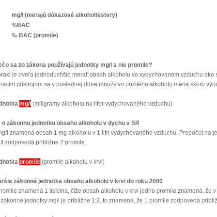
mg/l (merajú dôkazové alkoholtestery)
%
BAC
‰ BAC (promile)
ečo sa zo zákona používajú jednotky mg/l a nie promile?
praxi je oveľa jednoduchšie merať obsah alkoholu vo vydychovanom vzduchu ako s
racím prístrojom sa v poslednej dobe množstvo požitého alkoholu meria skoro vý
dnotka
mg/l
(miligramy alkoholu na liter vydychovaného vzduchu)
e o zákonnu jednotku obsahu alkoholu v dychu v SR
mg/l znamená obsah 1 mg alkoholu v 1 litri vydychovaného vzduchu. Prepočet na jed
/l zodpovedá približne 2 promile.
dnotka
promile
(promile alkoholu v krvi)
aršia zákonná jednotka obsahu alkoholu v krvi do roku 2000
promile znamená 1 tisícina, čiže obsah alkoholu v krvi jedno promile znamená, že v 
 zákonné jednotky mg/l je približne 1:2, to znamená, že 1 promile zodpovedá približ