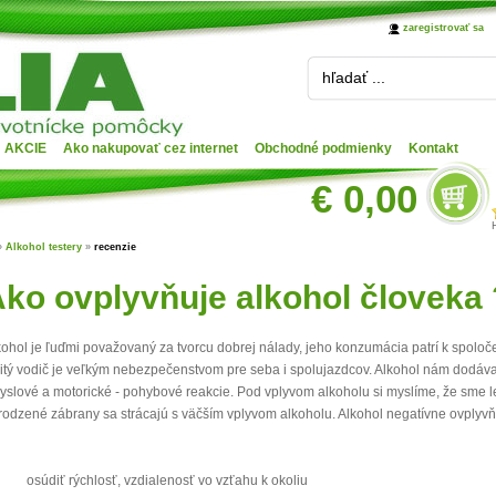
zaregistrovať sa
hľadať ...
AKCIE
Ako nakupovať cez internet
Obchodné podmienky
Kontakt
€ 0,00
»
Alkohol testery
»
recenzie
ko ovplyvňuje alkohol človeka 
kohol je ľuďmi považovaný za tvorcu dobrej nálady, jeho konzumácia patrí k spoloč
itý vodič je veľkým nebezpečenstvom pre seba i spolujazdcov. Alkohol nám dodá
yslové a motorické - pohybové reakcie. Pod vplyvom alkoholu si myslíme, že sme le
irodzené zábrany sa strácajú s väčším vplyvom alkoholu. Alkohol negatívne ovplyv
osúdiť rýchlosť, vzdialenosť vo vzťahu k okoliu