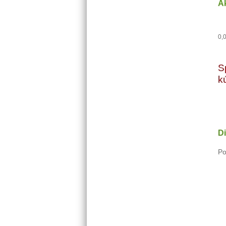
A
0,
S
k
Di
Po