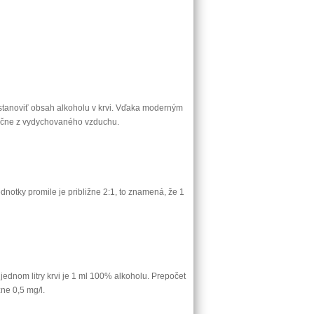
tanoviť obsah alkoholu v krvi. Vďaka moderným
lučne z vydychovaného vzduchu.
notky promile je približne 2:1, to znamená, že 1
jednom litry krvi je 1 ml 100% alkoholu. Prepočet
ne 0,5 mg/l.