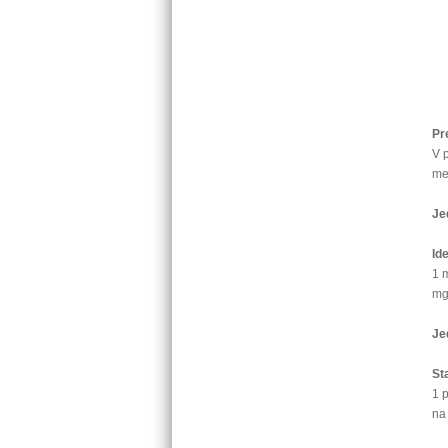
Pr
V 
me
Je
Id
1 
mg
Je
St
1 
na