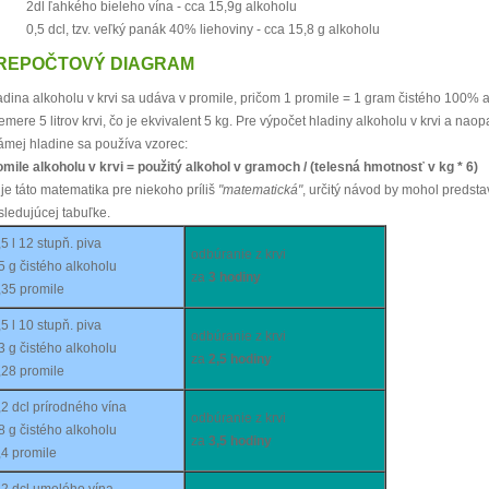
2dl ľahkého bieleho vína - cca 15,9g alkoholu
0,5 dcl, tzv. veľký panák 40% liehoviny - cca 15,8 g alkoholu
REPOČTOVÝ DIAGRAM
adina alkoholu v krvi sa udáva v promile, pričom 1 promile = 1 gram čistého 100% 
emere 5 litrov krvi, čo je ekvivalent 5 kg. Pre výpočet hladiny alkoholu v krvi a nao
ámej hladine sa používa vzorec:
omile alkoholu v krvi = použitý alkohol v gramoch / (telesná hmotnosť v kg * 6)
 je táto matematika pre niekoho príliš
"matematická"
, určitý návod by mohol predst
sledujúcej tabuľke.
,5 l 12 stupň. piva
odbúranie z krvi
5 g čistého alkoholu
za
3 hodiny
,35 promile
,5 l 10 stupň. piva
odbúranie z krvi
3 g čistého alkoholu
za
2,5 hodiny
,28 promile
,2 dcl prírodného vína
odbúranie z krvi
8 g čistého alkoholu
za
3,5 hodiny
,4 promile
,2 dcl umelého vína