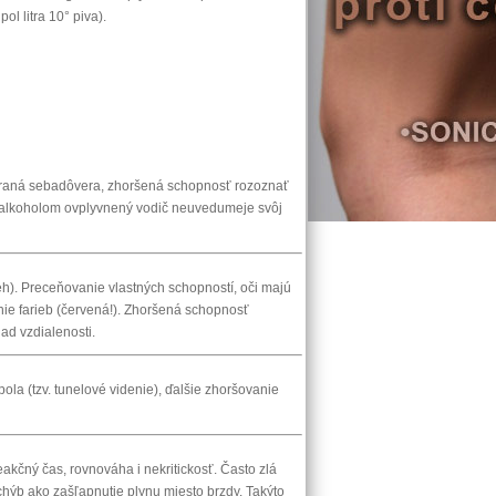
ol litra 10° piva).
meraná sebadôvera, zhoršená schopnosť rozoznať
si alkoholom ovplyvnený vodič neuvedumeje svôj
eh). Preceňovanie vlastných schopností, oči majú
nie farieb (červená!). Zhoršená schopnosť
had vzdialenosti.
ola (tzv. tunelové videnie), ďalšie zhoršovanie
akčný čas, rovnováha i nekritickosť. Často zlá
chýb ako zašľapnutie plynu miesto brzdy. Takýto