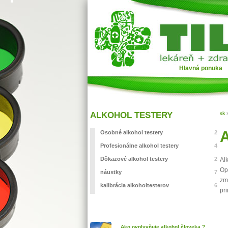
Hlavná ponuka
ALKOHOL TESTERY
sk
A
Osobné alkohol testery
2
Profesionálne alkohol testery
4
Dôkazové alkohol testery
2
Al
Op
náustky
7
zm
kalibrácia alkoholtesterov
6
pr
Ako ovplyvňuje alkohol človeka ?