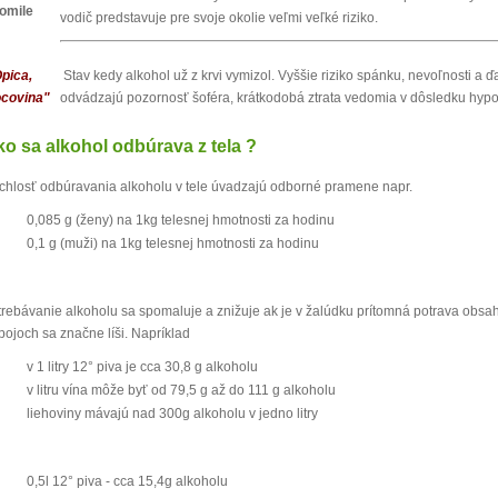
omile
vodič predstavuje pre svoje okolie veľmi veľké riziko.
pica,
S
tav kedy alkohol už z krvi vymizol.
Vyššie riziko spánku, nevoľnosti a 
covina"
odvádzajú pozornosť šoféra, krátkodobá ztrata vedomia v dôsledku hypo
o sa alkohol odbúrava z tela ?
chlosť odbúravania alkoholu v tele úvadzajú odborné pramene napr.
0,085 g (ženy) na 1kg telesnej hmotnosti za hodinu
0,1 g (muži) na 1kg telesnej hmotnosti za hodinu
trebávanie alkoholu sa spomaluje a znižuje ak je v žalúdku prítomná potrava obsah
pojoch sa značne líši. Napríklad
v 1 litry 12° piva je cca 30,8 g alkoholu
v litru vína môže byť od 79,5 g až do 111 g alkoholu
liehoviny mávajú nad 300g alkoholu v jedno litry
0,5l 12° piva - cca 15,4g alkoholu