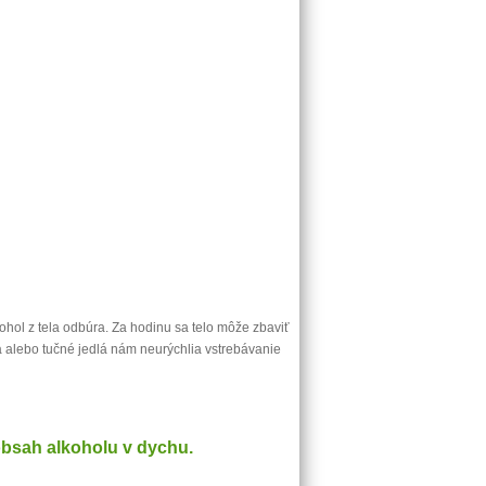
ohol z tela odbúra. Za hodinu sa telo môže zbaviť
káva alebo tučné jedlá nám neurýchlia vstrebávanie
 obsah alkoholu v dychu.