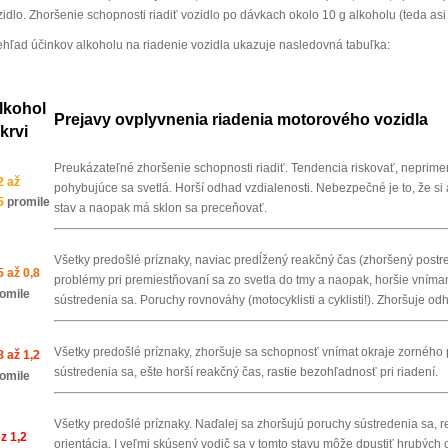
idlo. Zhoršenie schopnosti riadiť vozidlo po dávkach okolo 10 g alkoholu (teda asi p
ehľad účinkov alkoholu na riadenie vozidla ukazuje nasledovná tabuľka:
lkohol
Prejavy ovplyvnenia riadenia motorového vozidla
 krvi
Preukázateľné zhoršenie schopnosti riadiť. Tendencia riskovať, nepri
2 až
pohybujúce sa svetlá. Horší odhad vzdialenosti. Nebezpečné je to, že 
5
promile
stav a naopak má sklon sa preceňovať.
Všetky predošlé príznaky, naviac predĺžený reakčný čas (zhoršený postr
5 až 0,8
problémy pri premiestňovaní sa zo svetla do tmy a naopak, horšie vníma
omile
sústredenia sa. Poruchy rovnováhy (motocyklisti a cyklisti!). Zhoršuje od
Všetky predošlé príznaky, zhoršuje sa schopnosť vnímat okraje zorného p
8 až 1,2
sústredenia sa, ešte horší reakčný čas, rastie bezohľadnosť pri riadení.
omile
Všetky predošlé príznaky. Naďalej sa zhoršujú poruchy sústredenia sa, re
z 1,2
orientácia. I veľmi skúsený vodič sa v tomto stavu môže dpustiť hrubých 