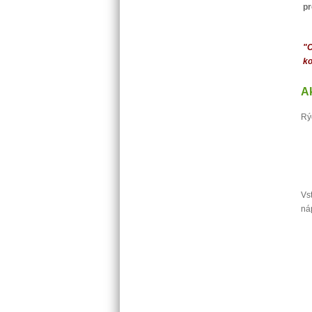
pr
"O
ko
Ak
Rý
Vs
ná