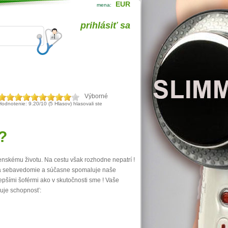
EUR
mena:
prihlásiť sa
Výborné
Hodnotenie: 9.20/10 (5 Hlasov) hlasovali ste
?
enskému životu. Na cestu však rozhodne nepatrí !
va sebavedomie a súčasne spomaluje naše
pšími šoférmi ako v skutočnosti sme ! Vaše
ňuje schopnosť: