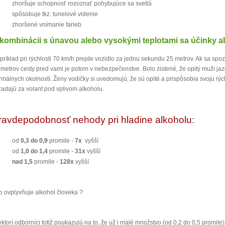
zhoršuje schopnosť rozoznať pohybujúce sa svetlá
spôsobuje tkz. tunelové videnie
zhoršené vnímanie farieb
kombinácii s únavou alebo vysokými teplotami sa účinky a
príklad pri rýchlosti 70 km/h prejde vozidlo za jednu sekundu 25 metrov. Ak sa sp
 metrov cesty pred vami je potom v nebezpečenstve. Bolo zistené, že opitý muži jazd
rmálnych okolností. Ženy vodičky si uvedomujú, že sú opité a prispôsobia svoju rých
 zadajú za volant pod vplivom alkoholu.
ravdepodobnosť nehody pri hladine alkoholu:
od
0,3 do 0,9
promile -
7x
vyšší
od
1,0 do 1,4
promile -
31x
vyšší
nad 1,5
promile -
128x
vyšší
o ovplyvňuje alkohol človeka ?
ektorí odborníci totiž poukazujú na to, že už i malé množstvo (od 0,2 do 0,5 promil