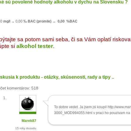
ké sú povolené hodnoty alkoholu v dychu na Slovensku ?
00
mg/l
→ 0,00
‰ BAC (promile) → 0,00
%
BAC
pýtajte sa potom sami seba, či sa Vám oplatí riskova
úpte si
alkohol tester
.
skusia k produktu - otázky, skúsenosti, rady a tipy ..
čet komentárov: 518
To dobre vedet. Ja jsem jsi koupil http://www.ma
3000_MOD994055.html v praci ho pouzivam na k
Marek87
15 roky dozadu