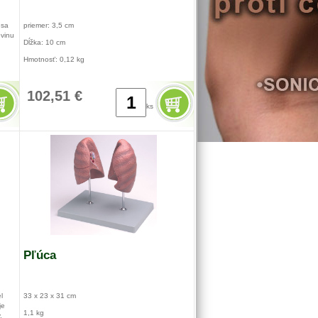
 sa
priemer: 3,5 cm
ovinu
Dĺžka: 10 cm
Hmotnosť: 0,12 kg
102,51 €
ks
Pľúca
l
33 x 23 x 31 cm
je
1,1 kg
.