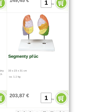
149,45 €
Tretí model ukazuje typický riasnicový epitel a
ks
bunky sliznice.
33 x 23 x 13,5 cm
1,6 kg
Segmenty pľúc
álny
33 x 23 x 31 cm
ch
ca. 1,1 kg
203,87 €
ks