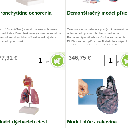
ronchytídne ochorenia
Demonštračný model pľúc
nto 10x zväčšený model ukazuje ochorenia
Tento model sa skladá z pravých konzervačne
ronchititis a Bronchiektasie ) vo forme zápalu a
uchovaných prasacích pľúc s dúchadlom.
normálnej chronickej zúženine jednej alebo
Pomocou špeciálneho spôsobu konzervácie
acerých priedušiek
BioFlex sú tieto pľúca použiteľné, bez zápach
napriek tomu sú jemné a pohyblivé. S pomoc
x 11 x 20 cm
nafukovacieho vaku môžu byť nafúknuté. Ten
model ponúka jedinečnú možnosť vidieť pľuc
24 kg
77,91 €
346,75 €
priamo pri nadýchnutí. Prasacie pľúca sú veľm
podbné ľudským. K modelu patrí aj priečny pr
ks
ks
s detailami. Návod v angličtine,
odel dýchacích ciest
Model pľúc - rakovina