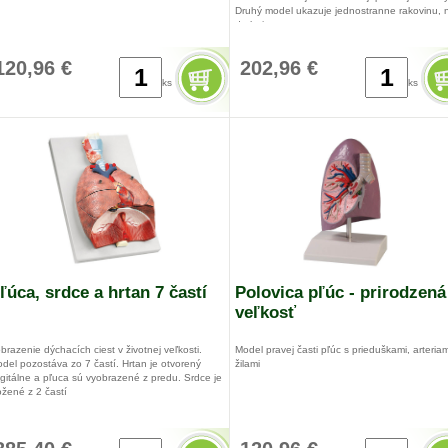
Druhý model ukazuje jednostranne rakovinu, 
druhej strane astmu.
ucny abscespneumóniutuberkulózu
120,96 €
202,96 €
11 x 14 x 21 cm
vrch modelu je čierny, pre ukázanie dôsledkov
ks
ks
jčenia. Rakovinový tumor je detaulne
tvarovaný.
ľúca, srdce a hrtan 7 častí
Polovica pľúc - prirodzená
veľkosť
brazenie dýchacích ciest v životnej veľkosti.
Model pravej časti pľúc s prieduškami, arteriam
del pozostáva zo 7 častí. Hrtan je otvorený
žilami
gitálne a pľuca sú vyobrazené z predu. Srdce je
ožené z 2 častí
14 x 12 x 23 cm
0,3 g
 x 40 x 12 cm