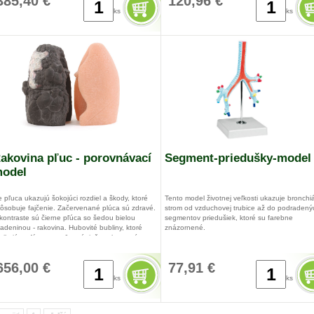
385,40 €
120,96 €
ks
ks
akovina pľuc - porovnávací
Segment-priedušky-model
odel
e pľuca ukazujú šokojúci rozdiel a škody, ktoré
Tento model životnej veľkosti ukazuje bronchi
ôsobuje fajčenie. Začervenané plúca sú zdravé.
strom od vzduchovej trubice až do podradený
kontraste sú čierne pľúca so šedou bielou
segmentov priedušiek, ktoré su farebne
adeninou - rakovina. Hubovité bubliny, ktoré
znázornené.
nikajú emfýzemom pľuc sú tiež vyobrazené.
11,5 x 11,5 x 27,5 cm
656,00 €
77,91 €
rave 13 x 22 x 10 cm
ks
ks
ore: 14 x 22 x 13 cm