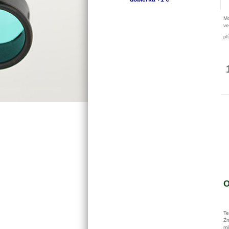
Mo
ve
pľ
6 
O
Te
Zn
mi