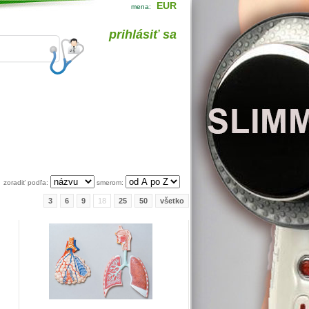
EUR
mena:
prihlásiť sa
zoradiť podľa:
smerom:
3
6
9
18
25
50
všetko