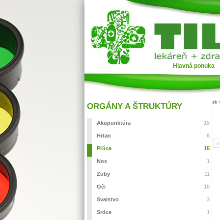
Hlavná ponuka
sk
ORGÁNY A ŠTRUKTÚRY
Akupunktúra
15
Hrtan
6
n
Pľúca
15
Nos
1
Zuby
11
Oči
10
Svalstvo
3
Srdce
1