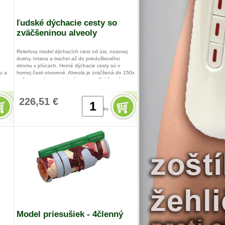
ľudské dýchacie cesty so
zväčšeninou alveoly
Reliefovy model dýchacích ciest od úst, nosovej
dutiny, hrtana a trachei až do prieduškového
stromu v pľúcach. Horné dýchacie cesty sú v
u a
hornej časti otvorené. Alveola je zväčšená do 150x
ou
veľkosti spolu s rozdelením tepien. Zväčsené
to
mikroskopické štruktúry, pre znázornenie výmeny
a
plynov.
226,51 €
i
ierez
ks
53 x 38 x
Model priesušiek - 4členný