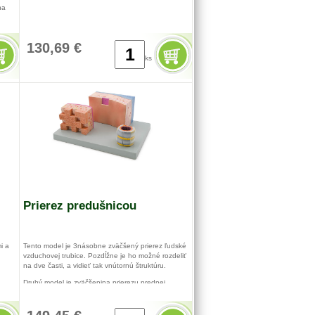
na
130,69 €
ks
Prierez predušnicou
i a
Tento model je 3násobne zväčšený prierez ľudské
vzduchovej trubice. Pozdĺžne je ho možné rozdeliť
na dve časti, a vidieť tak vnútornú štruktúru.
Druhý model je zväčšenina prierezu prednej
vzduchovej steny, ukazuje rôzne vrstvy od
chrupavky priesušnice až po epitel.