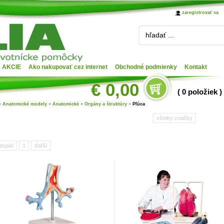
zaregistrovať sa
hľadať ...
AKCIE
Ako nakupovať cez internet
Obchodné podmienky
Kontakt
€ 0,00
( 0 položiek )
»
Anatomické modely
»
Anatomické
»
Orgány a štruktúry
»
Pľúca
všetky značky
aspäť
1
ďaľší