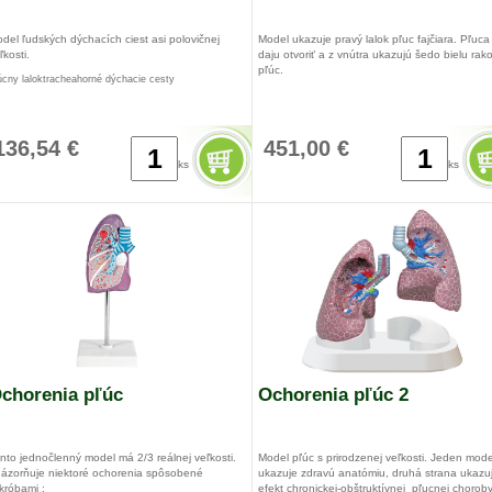
del ľudských dýchacích ciest asi polovičnej
Model ukazuje pravý lalok pľuc fajčiara. Pľuca
ľkosti.
daju otvoriť a z vnútra ukazujú šedo bielu rak
pľúc.
úcny laloktracheahorné dýchacie cesty
x 13 x 28 cm
136,54 €
451,00 €
ks
ks
chorenia pľúc
Ochorenia pľúc 2
nto jednočlenný model má 2/3 reálnej veľkosti.
Model pľúc s prirodzenej veľkosti. Jeden mode
ázorňuje niektoré ochorenia spôsobené
ukazuje zdravú anatómiu, druhá strana ukazu
króbami :
efekt chronickej-obštruktívnej pľucnej choroby