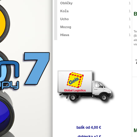
Obličky
1
Koža
1
B
Ucho
1
Mozog
1
Te
Hlava
1
(B
ab
vi
11
0,
balík od 4,00 €
M
dobierka +1 €