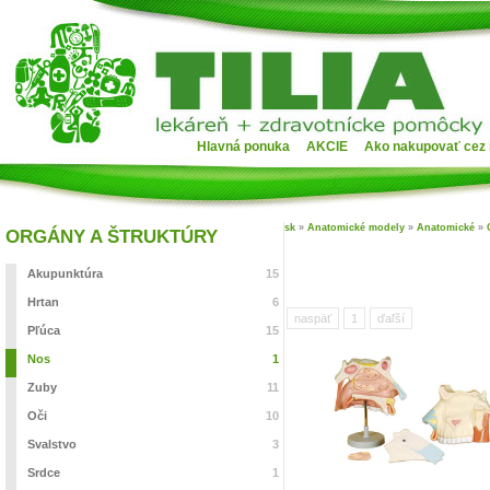
Hlavná ponuka
AKCIE
Ako nakupovať cez 
sk
»
Anatomické modely
»
Anatomické
»
ORGÁNY A ŠTRUKTÚRY
Akupunktúra
15
Hrtan
6
naspäť
1
ďaľší
Pľúca
15
Nos
1
Zuby
11
Oči
10
Svalstvo
3
Srdce
1