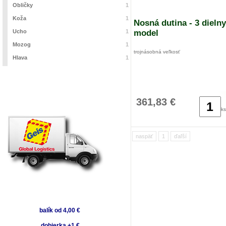
Obličky
1
Koža
1
Nosná dutina - 3 dielny
Ucho
1
model
Mozog
1
trojnásobná veľkosť
Hlava
1
361,83 €
ks
naspäť
1
ďaľší
balík od 4,00 €
dobierka +1 €