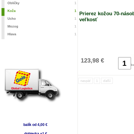
Obličky
1
Koža
1
Prierez kožou 70-náso
Ucho
1
veľkosť
Mozog
1
Hlava
1
123,98 €
ks
naspäť
1
ďaľší
balík od 4,00 €
dobierka +1 €