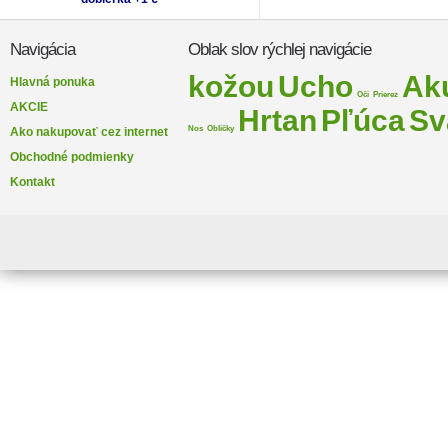
Navigácia
Oblak slov rýchlej navigácie
kožou
Ucho
Ak
Hlavná ponuka
Oči
Prierez
AKCIE
Hrtan
Pľúca
Sv
Nos
Obličky
Ako nakupovať cez internet
Obchodné podmienky
Kontakt