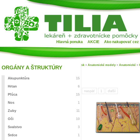
Hlavná ponuka
AKCIE
Ako nakupovať cez 
sk
»
Anatomické modely
»
Anatomické
»
ORGÁNY A ŠTRUKTÚRY
Akupunktúra
15
Hrtan
6
naspäť
1
ďaľší
Pľúca
15
Nos
1
Zuby
11
Oči
10
Svalstvo
3
Srdce
1