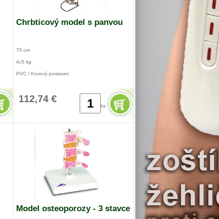
Chrbticový model s panvou
75 cm
4c5 kg
PVC / Kovový postavec
112,74 €
ks
Model osteoporozy - 3 stavce