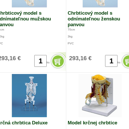
hrbticový model s
Chrbticový model s
dnímateľnou mužskou
odnímateľnou ženskou
anvou
panvou
0cm
70cm
2kg
3kg
VC
PVC
293,16 €
293,16 €
ks
ks
rčná chrbtica Deluxe
Model krčnej chrbtice