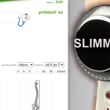
EUR
mena:
prihlásiť sa
zoradiť podľa:
smerom:
3
6
9
18
25
50
všetko