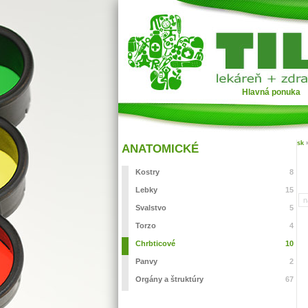
Hlavná ponuka
sk
ANATOMICKÉ
Kostry
8
Lebky
15
n
Svalstvo
5
Torzo
4
Chrbticové
10
Panvy
2
Orgány a štruktúry
67