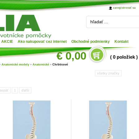
zaregistrovať sa
hľadať ...
AKCIE
Ako nakupovať cez internet
Obchodné podmienky
Kontakt
€ 0,00
( 0 položiek )
»
Anatomické modely
»
Anatomické
»
Chrbticové
všetky značky
aspäť
1
ďaľší