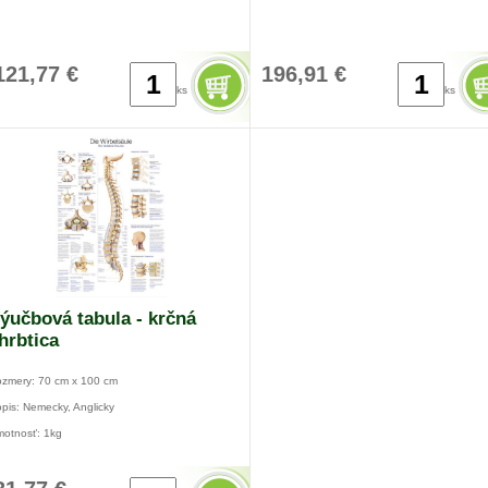
121,77 €
196,91 €
ks
ks
ýučbová tabula - krčná
hrbtica
zmery: 70 cm x 100 cm
pis: Nemecky, Anglicky
otnosť: 1kg
terial: Umelohmotná fólia s kovovou lištou a
ávesom