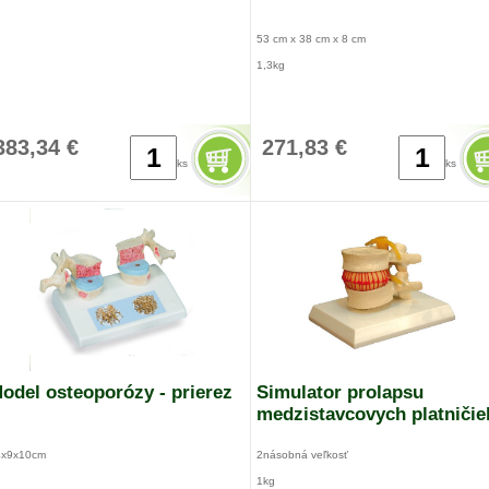
53 cm x 38 cm x 8 cm
1,3kg
383,34 €
271,83 €
ks
ks
odel osteoporózy - prierez
Simulator prolapsu
medzistavcovych platničie
4x9x10cm
2násobná veľkosť
1kg