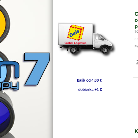
C
o
p
7
3,
P
balík od 4,00 €
dobierka +1 €
K