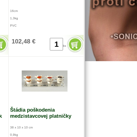
16cm
1,3kg
PVC
102,48 €
ks
Štádia poškodenia
k
medzistavcovej platničky
38 x 10 x 10 cm
0,9kg