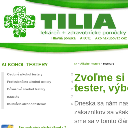
Hlavná ponuka
AKCIE
Ako nakupovať cez 
ALKOHOL TESTERY
sk
»
Alkohol testery
»
recenzie
Zvoľme si 
Osobné alkohol testery
2
Profesionálne alkohol testery
4
tester, vý
Dôkazové alkohol testery
2
náustky
7
Dneska sa nám nask
kalibrácia alkoholtesterov
6
zákazníkov sa však 
sme sa v tomto člá
Ako ovplyvňuje alkohol človeka ?