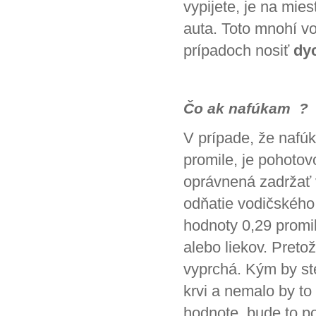
vypijete, je na mies
auta. Toto mnohí vo
prípadoch nosiť
dy
Čo ak nafúkam ?
V prípade, že nafú
promile, je pohotov
oprávnená zadržať 
odňatie vodičského
hodnoty 0,29 promi
alebo liekov. Preto
vyprchá. Kým by ste
krvi a nemalo by to
hodnote, bude to po