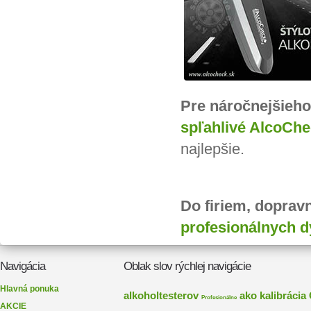
Pre náročnejšieho
spľahlivé AlcoCh
najlepšie.
Do firiem, doprav
profesionálnych d
Navigácia
Oblak slov rýchlej navigácie
Hlavná ponuka
alkoholtesterov
ako
kalibrácia
Profesionálne
AKCIE