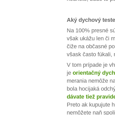
Aký dychový teste
Na 100% presné s
však ukážu len či m
čiže na občasné pou
všask často fúkali, 
V tom prípade je v
je
orientačný dych
merania nemôže nap
bola hocijaká odchýl
dávate tiež pravi
Preto ak kupujute ho
nemôžete naň spoli