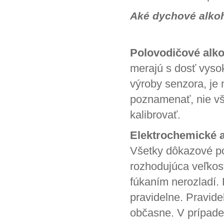
Aké dychové alkoho
Polovodičové alko
merajú s dosť vyso
výroby senzora, je
poznamenať, nie vš
kalibrovať.
Elektrochemické a
Všetky dôkazové pol
rozhodujúca veľkosť
fúkaním nerozladí. P
pravidelne. Pravid
občasne. V prípade