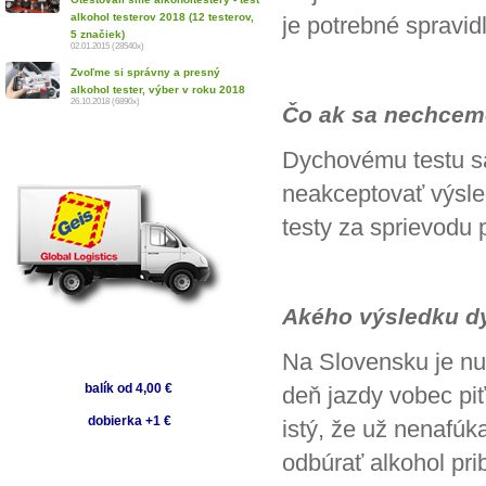
alkohol testerov 2018 (12 testerov,
je potrebné spravid
5 značiek)
02.01.2015 (28540x)
Zvoľme si správny a presný
alkohol tester, výber v roku 2018
26.10.2018 (6890x)
Čo ak sa nechcem
Dychovému testu s
neakceptovať výsle
testy za sprievodu p
Akého výsledku dy
Na Slovensku je nul
balík od 4,00 €
deň jazdy vobec piť
dobierka +1 €
istý, že už nenafú
odbúrať alkohol pri