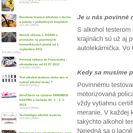
02.04.2011 (67490x)
Je u nás povinné m
Dovolené hranice alkoholu v dychu
a pokuty v jednotlivých krajinách
18.11.2011 (29970x)
S alkohol testerom
Novela zákona č. 8/2009 o
krajinách sú už aj 
premávke na pozemných
komunikáciách platná od 1.
autolekárnička. Vo
septembra 2011
18.11.2011 (13298x)
Povinná výbava do Francúzska -
alkoholtester od 01.07.2012
15.06.2012 (315285x)
Kedy sa musíme po
Test alkohol testerov alebo ako si
vybrať alkohol tester ?
Povinnému testovan
09.08.2012 (67441x)
motorizovaná polica
AlcoCheck na výstave DANUBIUS
GASTRO v Inchebe 30. 1. - 2. 2.
vždy vytiahnu certi
2014
20.03.2014 (25394x)
meranie. V každej 
Technológia alkohol testerov
16.10.2014 (28482x)
takýchto alkohol te
Nejedná sa o lacné 
Otestovali sme alkoholtestery - test