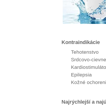
Kontraindikácie
Tehotenstvo
Srdcovo-cievne
Kardiostimuláto
Epilepsia
Kožné ochoren
Najrýchlejší a na