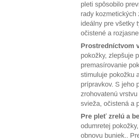
pleti spôsobilo pre
rady kozmetických z
ideálny pre všetky 
očistené a rozjasne
Prostredníctvom 
pokožky, zlepšuje p
premasírovanie pok
stimuluje pokožku
a
prípravkov. S jeh
zrohovatenú vrstvu
svieža, očistená a 
Pre pleť zrelú a b
odumretej pokožky,
obnovu buniek.. Pre