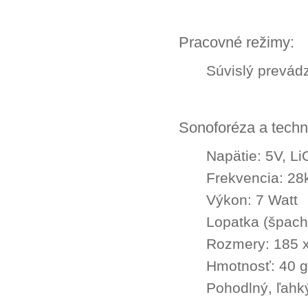
Pracovné režimy:
Súvislý prevád
Sonoforéza a techn
Napätie: 5V, L
Frekvencia: 28
Výkon: 7 Watt
Lopatka (špach
Rozmery: 185 
Hmotnosť: 40 g
Pohodlný, ľahký