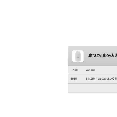
ultrazvuková š
Kód
Variant
5955
BINZIM - ultrazvukový či