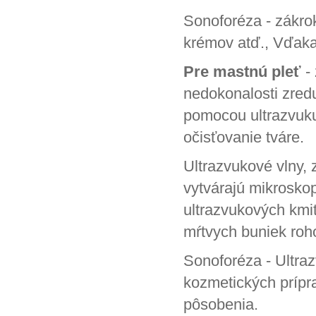
Sonoforéza
- zákro
krémov atď., Vďaka
Pre mastnú pleť
- 
nedokonalosti zred
pomocou ultrazvuku
očisťovanie tváre.
Ultrazvukové vlny
,
vytvárajú mikrosko
ultrazvukových kmit
mŕtvych buniek roho
Sonoforéza
- Ultra
kozmetických prípr
pôsobenia.