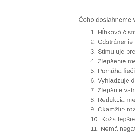
Čoho dosiahneme v
1. Hĺbkové čist
2. Odstránenie
3. Stimuluje pr
4. Zlepšenie m
5. Pomáha lieč
6. Vyhladzuje d
7. Zlepšuje vst
8. Redukcia me
9. Okamžite ro
10. Koža lepši
11. Nemá negat