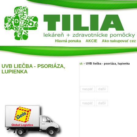
Hlavná ponuka
AKCIE
Ako nakupovať cez 
sk
»
UVB liečba - psoriáza, lupienka
UVB LIEČBA - PSORIÁZA,
LUPIENKA
naspäť
ďaľší
naspäť
ďaľší