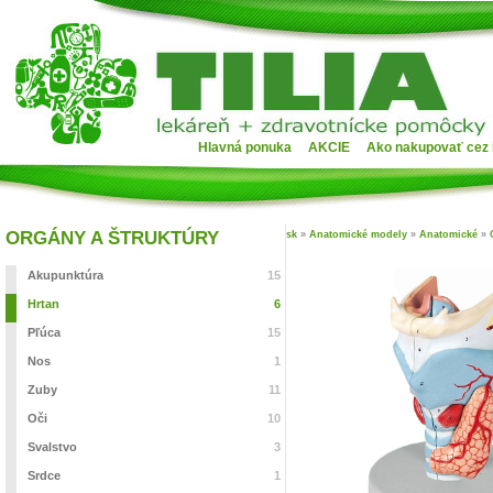
Hlavná ponuka
AKCIE
Ako nakupovať cez 
ORGÁNY A ŠTRUKTÚRY
sk
»
Anatomické modely
»
Anatomické
»
Akupunktúra
15
Hrtan
6
Pľúca
15
Nos
1
Zuby
11
Oči
10
Svalstvo
3
Srdce
1