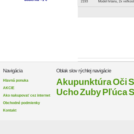
2193
Model hrtanu, 2x veľkosť
Navigácia
Oblak slov rýchlej navigácie
Akupunktúra
Oči
S
Hlavná ponuka
AKCIE
Ucho
Zuby
Pľúca
S
Ako nakupovať cez internet
Obchodné podmienky
Kontakt