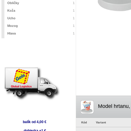
Obličky
1
Koža
1
Ucho
1
Mozog
1
Hlava
1
Model hrtanu, 
balík od 4,00 €
Kód
Variant
dobierka +1 €