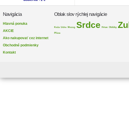
Navigácia
Oblak slov rýchlej navigácie
Srdce
Zu
Hlavná ponuka
Koža
Ucho
Mozog
Hrtan
Obličky
AKCIE
Pľúca
Ako nakupovať cez internet
Obchodné podmienky
Kontakt