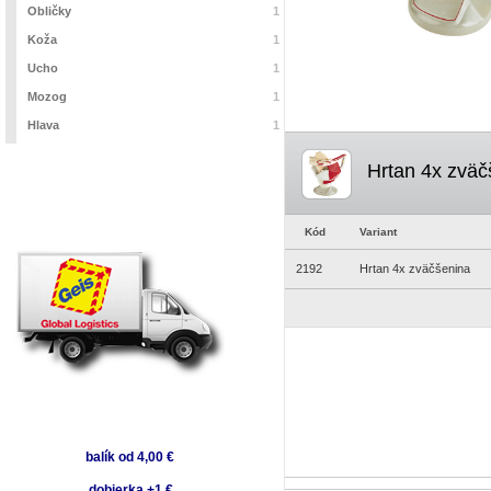
Obličky
1
Koža
1
Ucho
1
Mozog
1
Hlava
1
Hrtan 4x zväč
Kód
Variant
2192
Hrtan 4x zväčšenina
balík od 4,00 €
dobierka +1 €