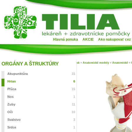
Hlavná ponuka
AKCIE
Ako nakupovať cez 
ORGÁNY A ŠTRUKTÚRY
sk
»
Anatomické modely
»
Anatomické
»
Akupunktúra
15
Hrtan
6
Pľúca
15
Nos
1
Zuby
11
Oči
10
Svalstvo
3
Srdce
1