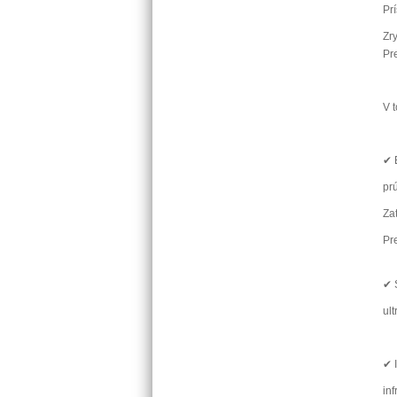
Pr
Zr
Pr
V t
✔ 
pr
Za
Pr
✔ 
ul
✔ 
in