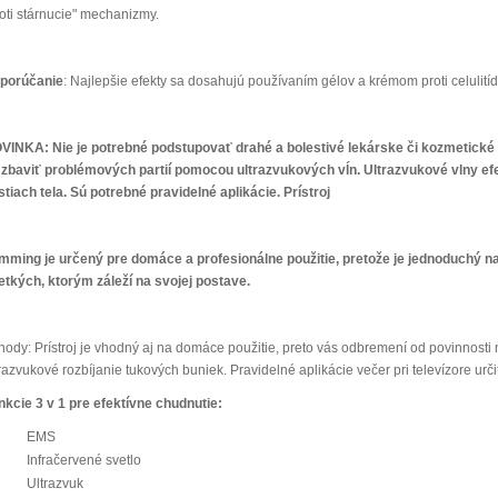
roti stárnucie" mechanizmy.
porúčanie
: Najlepšie efekty sa dosahujú používaním gélov a krémom proti celulití
VINKA: Nie je potrebné podstupovať drahé a bolestivé lekárske či kozmetické z
 zbaviť problémových partií pomocou ultrazvukových vĺn. Ultrazvukové vlny ef
stiach tela. Sú potrebné pravidelné aplikácie. Prístroj
imming je určený pre domáce a profesionálne použitie, pretože je jednoduchý na
etkých, ktorým záleží na svojej postave.
hody: Prístroj je vhodný aj na domáce použitie, preto vás odbremení od povinnosti 
razvukové rozbíjanie tukových buniek. Pravidelné aplikácie večer pri televízore určit
nkcie 3 v 1 pre efektívne chudnutie:
EMS
Infračervené svetlo
Ultrazvuk