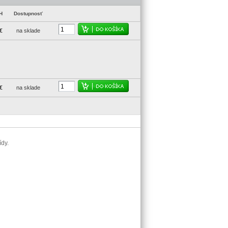
H
Dostupnosť
€
na sklade
€
na sklade
ídy.