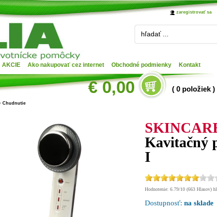
zaregistrovať sa
hľadať ...
AKCIE
Ako nakupovať cez internet
Obchodné podmienky
Kontakt
€ 0,00
( 0 položiek )
»
Chudnutie
SKINCAR
Kavitačný
I
Hodnotenie: 6.79/10 (663 Hlasov) hl
Dostupnosť:
na sklade