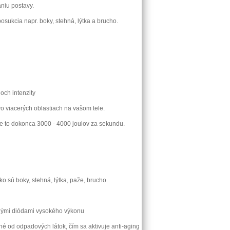
niu postavy.
osukcia napr. boky, stehná, lýtka a brucho.
och intenzity
o viacerých oblastiach na vašom tele.
je to dokonca 3000 - 4000 joulov za sekundu.
ko sú boky, stehná, lýtka, paže, brucho.
enými diódami vysokého výkonu
né od odpadových látok, čím sa aktivuje anti-aging