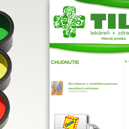
Hlavná ponuka
CHUDNUTIE
sk
Ako bojovať s celulitídou pomocou
masážnych prístrojov
10.05.2012 (36105x)