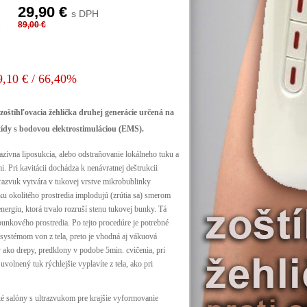
29,90 €
s DPH
89,00 €
9,10 € / 66,40%
zoštíhľovacia žehlička druhej generácie určená na
tídy s bodovou elektrostimuláciou (EMS).
azívna liposukcia, alebo odstraňovanie lokálneho tuku a
i. Pri kavitácii dochádza k nenávratnej deštrukcii
razvuk vytvára v tukovej vrstve mikrobublinky
ku okolitého prostredia implodujú (zrútia sa) smerom
nergiu, ktorá trvalo rozruší stenu tukovej bunky. Tá
bunkového prostredia. Po tejto procedúre je potrebné
 systémom von z tela, preto je vhodná aj vákuová
ako drepy, predklony v podobe 5min. cvičenia, pri
 uvolnený tuk rýchlejšie vyplavíte z tela, ako pri
é salóny s ultrazvukom pre krajšie vyformovanie