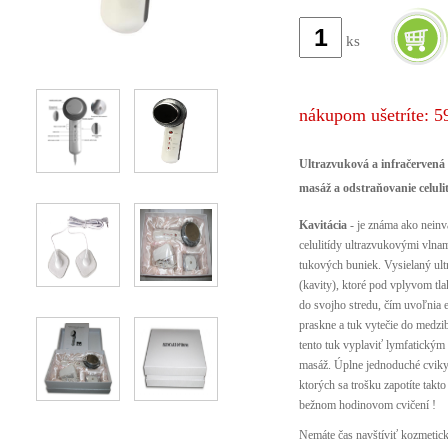
ks
nákupom ušetríte: 5
Ultrazvuková a infračervená 
masáž a odstraňovanie celuli
Kavitácia
- je známa ako neinv
celulitídy ultrazvukovými vlnam
tukových buniek. Vysielaný ult
(kavity), ktoré pod vplyvom tla
do svojho stredu, čím uvoľnia e
praskne a tuk vytečie do medzi
tento tuk vyplaviť lymfatickým
masáž. Úplne jednoduché cviky 
ktorých sa trošku zapotíte takto
bežnom hodinovom cvičení !
Nemáte čas navštíviť kozmetick