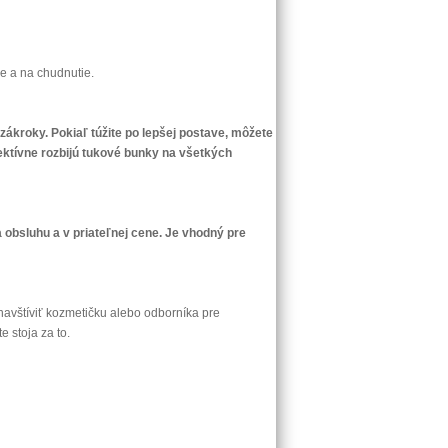
de a na chudnutie.
ákroky. Pokiaľ túžite po lepšej postave, môžete
ektívne rozbijú tukové bunky na všetkých
 obsluhu a v priateľnej cene. Je vhodný pre
navštíviť kozmetičku alebo odborníka pre
e stoja za to.