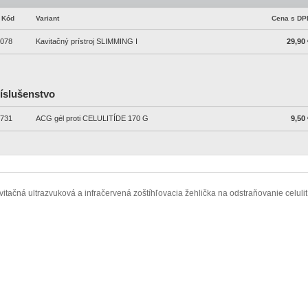
Kód
Variant
Cena s DP
078
Kavitačný prístroj SLIMMING I
29,90 
íslušenstvo
731
ACG gél proti CELULITÍDE 170 G
9,50 
vitačná ultrazvuková a infračervená zoštíhľovacia žehlička na odstraňovanie celulit