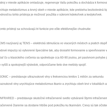
ístroj v mieste aplikácie omladzuje, regeneruje Vašu pokožku a dochádza k formova
ychluje metabolizmus a krvný obeh v mieste aplikácie, kde prebieha bezbolestná lip
ednosťou tohto prístroja je možnosť použitia v súkromí kdekoľvek a kedykoľvek.
omto prístroji sa schovávajú tri funkcie pre ešte efektívnejšie chudnutie:
EMS nazývaný aj TENS – elektrická stimulácia vo viacerých módoch a piatich stupň
údové impulzy sú vytvorené špeciálne tak, aby dosiahli formovanie a spevňovanie v
tiaľ čo u klasického cvičenia sa spotrebuje cca 60-90 joulou, pri pasívnom pohybe 
e vyšší a spokojnejší výsledok, odporúčame tieto dve metódy spojiť.
SONIC – predstavuje ultrazvukové vlny s frekvenciou kmitov 1 milión za sekundu
trazvukové vlny urychlujúce metabolizmus tkaniv a zrychluju obeh krvi v lokalitách a
INFRARED – predstavuje skutočné infračervené svetlo vytvárané štyrmi infračerv
fračervené žiarenie sa dostane hlbšie pod pokožku ku tkanivám. Cievy sú tak očiste