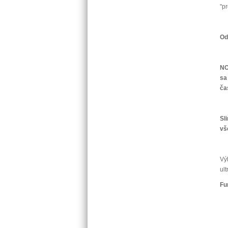
"p
Od
NO
sa
ča
Sl
vš
Vý
ult
Fu