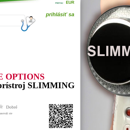
EUR
mena:
prihlásiť sa
E OPTIONS
 prístroj SLIMMING
Dobré
asovali ste