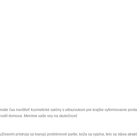
máte čas navštíviť kozmetické salóny s ultrazvukom pre krajšie vyformovanie postavy
hodlí domova. Meníme vaše sny na skutočnosť.
užívanim prístroja sa tvarujú problémové partie, koža sa vypína, telo sa stáva atr