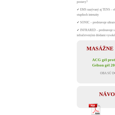
postavy?
✔ EMS nazývaný aj TENS – elek
stupňoch intenzity
✔ SONIC – predstavuje ultrazv
✔ INFRARED – predstavuje skut
infračervenými diódami vysok
MASÁŽNE 
ACG gél proti
Gélson gél 2
OBA SÚ D
NÁVO