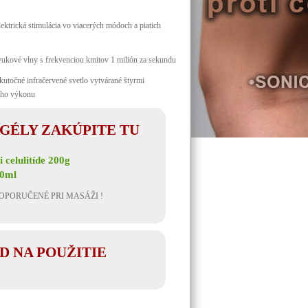
trická stimulácia vo viacerých módoch a piatich
ukové vlny s frekvenciou kmitov 1 milión za sekundu
očné infračervené svetlo vytvárané štyrmi
ého výkonu
GÉLY ZAKÚPITE TU
 celulitíde 200g
00ml
OPORUČENÉ PRI MASÁŽI !
D NA POUŽITIE